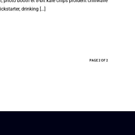
, photo booth et 8-bit kale chips proident chillwave
starter, drinking […]
PAGE 2 OF 2