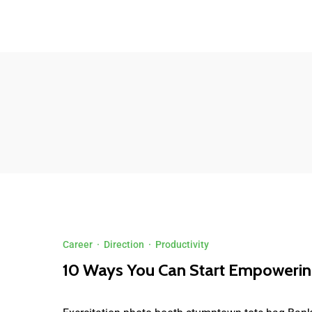
+241 60192073
contact@pss-procurement.com
Lun-Ve
Career
·
Direction
·
Productivity
10 Ways You Can Start Empoweri