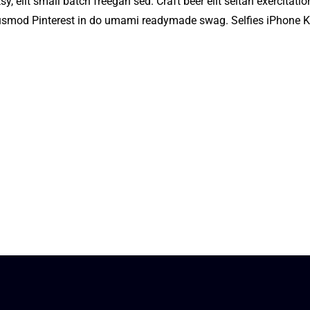
elit small batch freegan sed. Craft beer elit seitan exercitation
usmod Pinterest in do umami readymade swag. Selfies iPhone Kick