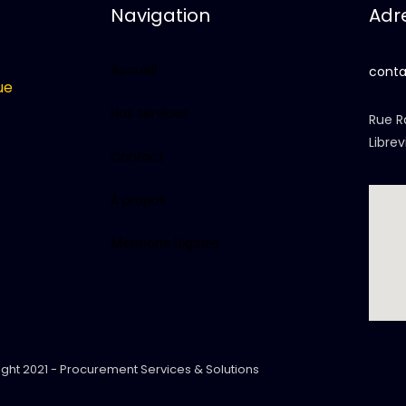
Navigation
Adr
Accueil
cont
ue
Nos services
Rue R
Librev
Contact
À propos
Mentions légales
ght 2021 - Procurement Services & Solutions