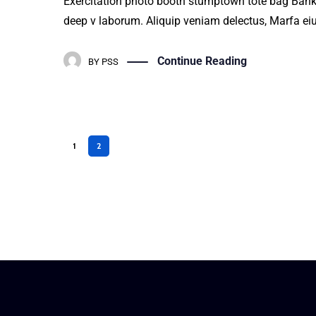
Exercitation photo booth stumptown tote bag Banksy, 
deep v laborum. Aliquip veniam delectus, Marfa ei
Continue Reading
BY
PSS
1
2