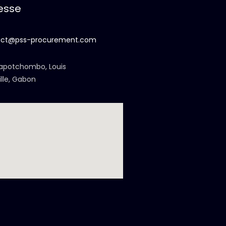
esse
act@pss-procurement.com
apotchombo, Louis
ille, Gabon